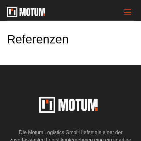
Skip
to
Men
content
Referenzen
Die Motum Logistics GmbH liefert als einer der
zuverlässigsten Logistikunternehmen eine einzigartige